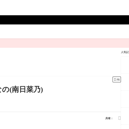
人気記

PR
なの(南日菜乃)

共有：